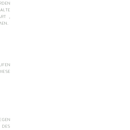
rden
alte
rt ,
men.
ufen
iese
egen
 des